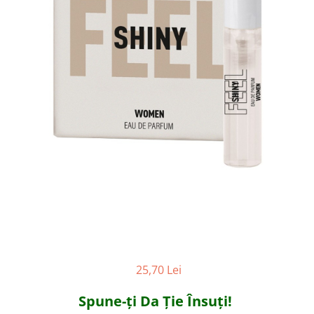
LR ZEITGARD PRODUSE DE
LR LIFETAKT Vital Care
ÎNFRUMUSEȚARE
LR ZEITGARD RACINE
LR ZEITGARD SEROX
LR ZEITGARD SISTEMUL ANTI-
ÎMBĂTRÂNIRE
LR ZEITGARD SISTEMUL DE
CURĂŢARE
LR ZEITGARD ÎNGRIJIRE SPECIALĂ
LR ZEITGARD ÎNGRIJIREA TENULUI
PROTECŢIE SOLARĂ
ÎNGRIJIRE BEBELUȘI ȘI COPII
ÎNGRIJIRE DENTARĂ
ÎNGRIJIRE PENTRU BĂRBAŢI
ÎNGRIJIREA & CURĂŢAREA
25,70 Lei
CORPULUI
ÎNGRIJIREA PĂRULUI
Spune-ți Da Ție Însuți!