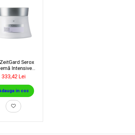
 ZeitGard Serox
remă Intensive
Result
333,42 Lei
Adauga in cos