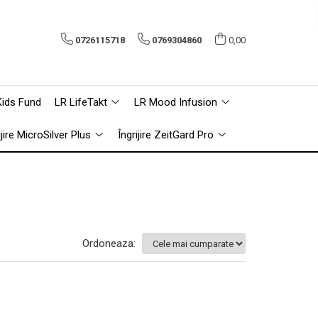
0726115718
0769304860
0,00
Kids Fund
LR LifeTakt
LR Mood Infusion
ijire MicroSilver Plus
Îngrijire ZeitGard Pro
Ordoneaza: