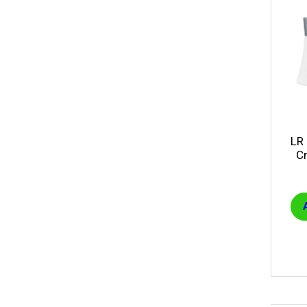
ÎNFRUMUSEȚARE
LR ZEITGARD RACINE
LR ZEITGARD SEROX
LR ZEITGARD SISTEMUL ANTI-
ÎMBĂTRÂNIRE
LR ZEITGARD SISTEMUL DE CURĂŢARE
LR ZEITGARD ÎNGRIJIRE SPECIALĂ
LR ZEITGARD ÎNGRIJIREA TENULUI
PROTECŢIE SOLARĂ
LR
ÎNGRIJIRE BEBELUȘI ȘI COPII
C
ÎNGRIJIRE DENTARĂ
ÎNGRIJIRE PENTRU BĂRBAŢI
ÎNGRIJIREA & CURĂŢAREA
CORPULUI
ÎNGRIJIREA PĂRULUI