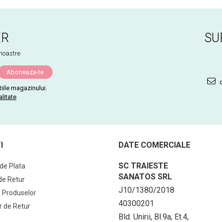
ER
SU
 noastre
c
iile magazinului.
alitate
I
DATE COMERCIALE
SC TRAIESTE
de Plata
SANATOS SRL
 de Retur
J10/1380/2018
 Produselor
40300201
r de Retur
Bld. Unirii, Bl.9a, Et.4,