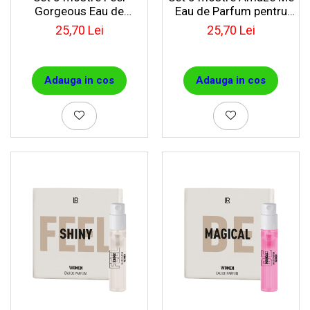
Gorgeous Eau de
Eau de Parfum pentru
Parfum pentru femei
femei
25,70 Lei
25,70 Lei
Adauga in cos
Adauga in cos