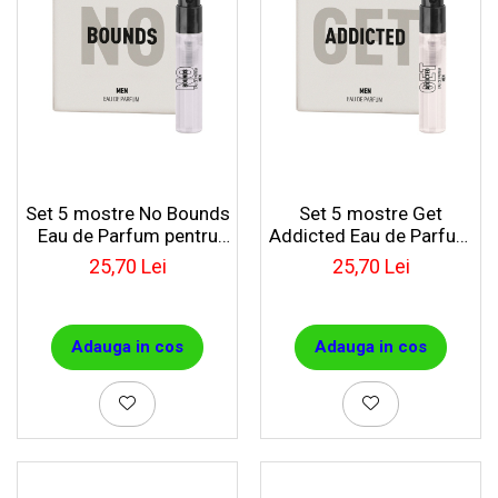
Set 5 mostre No Bounds
Set 5 mostre Get
Eau de Parfum pentru
Addicted Eau de Parfum
barbați
pentru barbați
25,70 Lei
25,70 Lei
Adauga in cos
Adauga in cos