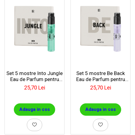
Set 5 mostre Into Jungle
Set 5 mostre Be Back
Eau de Parfum pentru
Eau de Parfum pentru
barbați
barbați
25,70 Lei
25,70 Lei
Adauga in cos
Adauga in cos