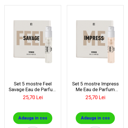
Set 5 mostre Feel
Set 5 mostre Impress
Savage Eau de Parfum
Me Eau de Parfum
pentru femei
pentru femei
25,70 Lei
25,70 Lei
Adauga in cos
Adauga in cos