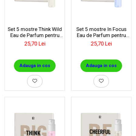
Set 5 mostre Think Wild
Set 5 mostre In Focus
Eau de Parfum pentru
Eau de Parfum pentru
barbați
barbați
25,70 Lei
25,70 Lei
Adauga in cos
Adauga in cos