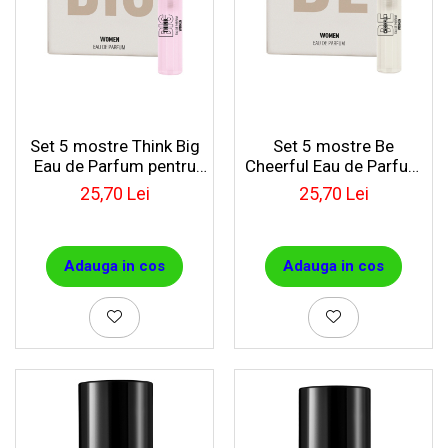
Set 5 mostre Think Big
Set 5 mostre Be
Eau de Parfum pentru
Cheerful Eau de Parfum
femei
pentru femei
25,70 Lei
25,70 Lei
Adauga in cos
Adauga in cos