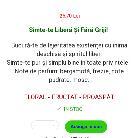
25,70 Lei
Simte-te Liberă Și Fără Griji!
Bucură-te de lejeritatea existenței cu inima
deschisă și spiritul liber.
Simte-te pur și simplu bine în toate privințele!
Note de parfum: bergamotă, frezie, note
pudrate, mosc.
FLORAL - FRUCTAT - PROASPĂT
IN STOC
Adauga in cos