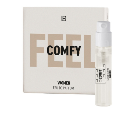
ÎNFRUMUSEȚARE
LR ZEITGARD RACINE
LR ZEITGARD SEROX
LR ZEITGARD SISTEMUL ANTI-
ÎMBĂTRÂNIRE
LR ZEITGARD SISTEMUL DE CURĂŢARE
LR ZEITGARD ÎNGRIJIRE SPECIALĂ
LR ZEITGARD ÎNGRIJIREA TENULUI
PROTECŢIE SOLARĂ
ÎNGRIJIRE BEBELUȘI ȘI COPII
ÎNGRIJIRE DENTARĂ
ÎNGRIJIRE PENTRU BĂRBAŢI
ÎNGRIJIREA & CURĂŢAREA
CORPULUI
ÎNGRIJIREA PĂRULUI