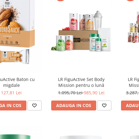
guActive Baton cu
LR FiguActive Set Body
LR Fi
migdale
Mission pentru o lună
Miss
127,81 Lei
1.095,70 Lei
985,90 Lei
3.287,
A IN COS
ADAUGA IN COS
ADAU