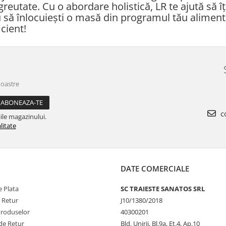
greutate. Cu o abordare holistică, LR te ajută să î
 să înlocuiești o masă din programul tău alimenta
cient!
noastre
co
ile magazinului.
litate
DATE COMERCIALE
 Plata
SC TRAIESTE SANATOS SRL
e Retur
J10/1380/2018
Produselor
40300201
de Retur
Bld. Unirii, Bl.9a, Et.4, Ap.10