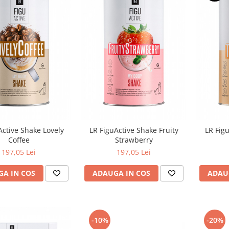
Active Shake Lovely
LR FiguActive Shake Fruity
LR Fig
Coffee
Strawberry
197,05 Lei
197,05 Lei
A IN COS
ADAUGA IN COS
ADAU
-10%
-20%