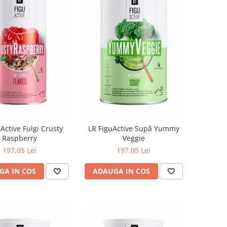
Active Fulgi Crusty
LR FiguActive Supă Yummy
Raspberry
Veggie
197,05 Lei
197,05 Lei
GA IN COS
ADAUGA IN COS