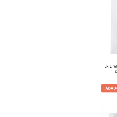
LR ZEITGARD PRODUSE DE
LR LIFETAKT Vital Care
ÎNFRUMUSEȚARE
LR ZEITGARD RACINE
LR ZEITGARD SEROX
LR ZEITGARD SISTEMUL ANTI-
ÎMBĂTRÂNIRE
LR ZEITGARD SISTEMUL DE
CURĂŢARE
LR ZEITGARD ÎNGRIJIRE SPECIALĂ
LR ZEITGARD ÎNGRIJIREA TENULUI
PROTECŢIE SOLARĂ
LR Life
p
ÎNGRIJIRE BEBELUȘI ȘI COPII
ÎNGRIJIRE DENTARĂ
ADAUG
ÎNGRIJIRE PENTRU BĂRBAŢI
ÎNGRIJIREA & CURĂŢAREA
CORPULUI
ÎNGRIJIREA PĂRULUI