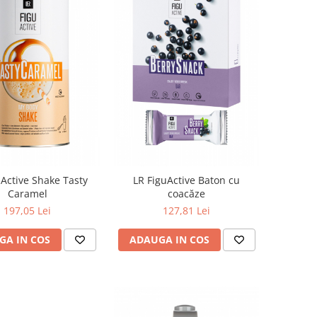
uActive Shake Tasty
LR FiguActive Baton cu
Caramel
coacăze
197,05 Lei
127,81 Lei
GA IN COS
ADAUGA IN COS