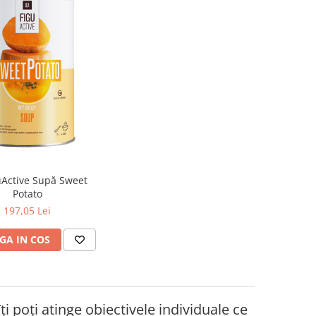
uActive Supă Sweet
Potato
197,05 Lei
GA IN COS
i poți atinge obiectivele individuale ce