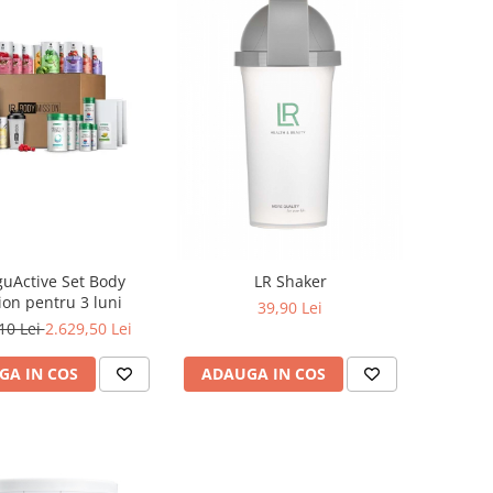
guActive Set Body
LR Shaker
ion pentru 3 luni
39,90 Lei
10 Lei
2.629,50 Lei
GA IN COS
ADAUGA IN COS