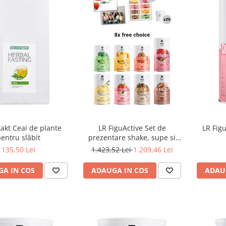
takt Ceai de plante
LR FiguActive Set de
LR Figu
entru slăbit
prezentare shake, supe si
fulgi
135,50 Lei
1.423,52 Lei
1.209,46 Lei
A IN COS
ADAUGA IN COS
ADAU