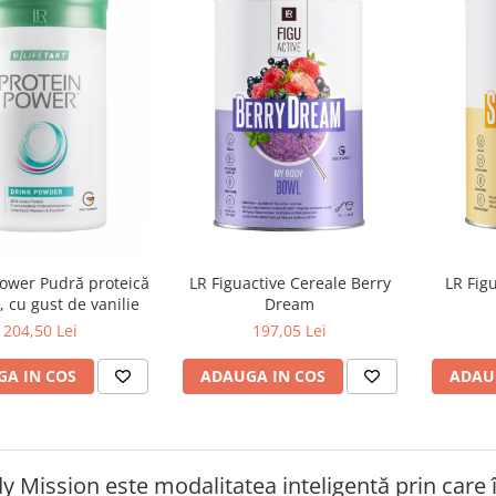
Power Pudră proteică
LR Figuactive Cereale Berry
LR Fig
, cu gust de vanilie
Dream
204,50 Lei
197,05 Lei
A IN COS
ADAUGA IN COS
ADAU
y Mission este modalitatea inteligentă prin care îț