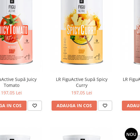
uActive Supă Juicy
LR FiguActive Supă Spicy
LR Figu
Tomato
Curry
197,05 Lei
197,05 Lei
A IN COS
ADAUGA IN COS
ADAU
NOU