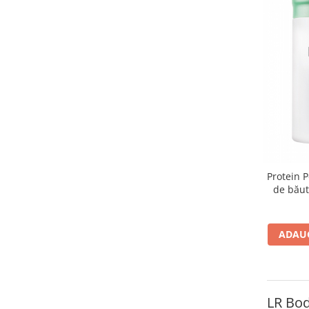
Protein 
de băut
ADAUG
LR Bod