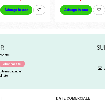
Adauga in cos
Adauga in cos
ER
SU
 noastre
c
iile magazinului.
alitate
I
DATE COMERCIALE