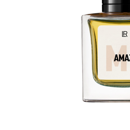
ÎNFRUMUSEȚARE
LR ZEITGARD RACINE
LR ZEITGARD SEROX
LR ZEITGARD SISTEMUL ANTI-
ÎMBĂTRÂNIRE
LR ZEITGARD SISTEMUL DE CURĂŢARE
LR ZEITGARD ÎNGRIJIRE SPECIALĂ
LR ZEITGARD ÎNGRIJIREA TENULUI
PROTECŢIE SOLARĂ
ÎNGRIJIRE BEBELUȘI ȘI COPII
ÎNGRIJIRE DENTARĂ
ÎNGRIJIRE PENTRU BĂRBAŢI
ÎNGRIJIREA & CURĂŢAREA
CORPULUI
ÎNGRIJIREA PĂRULUI