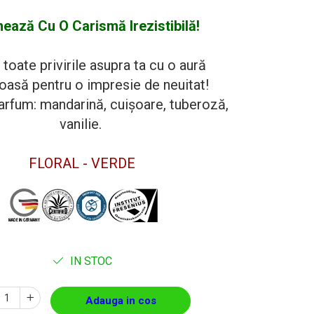
nează Cu O Carismă Irezistibilă!
toate privirile asupra ta cu o aură
oasă pentru o impresie de neuitat!
rfum: mandarină, cuișoare, tuberoză,
vanilie.
FLORAL - VERDE
IN STOC
Adauga in cos