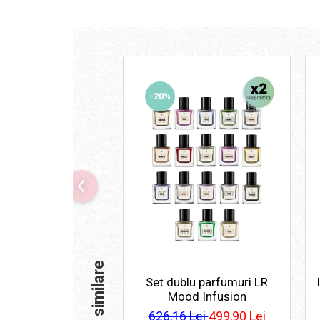
-20%
Produse similare
Set dublu parfumuri LR
Mood Infusion
626,16 Lei
499,90 Lei