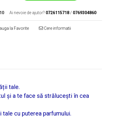
10
Ai nevoie de ajutor?
0726115718
/
0769304860
uga la Favorite
Cere informatii
ii tale.
ul și a te face să strălucești în cea
 tale cu puterea parfumului.