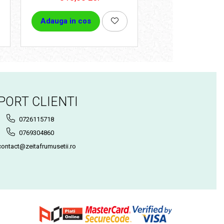
Adauga in cos
Adauga in cos
PORT CLIENTI
0726115718
0769304860
ontact@zeitafrumusetii.ro