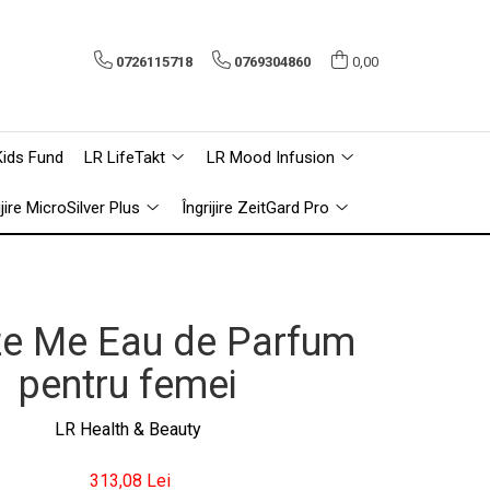
0726115718
0769304860
0,00
Kids Fund
LR LifeTakt
LR Mood Infusion
ijire MicroSilver Plus
Îngrijire ZeitGard Pro
e Me Eau de Parfum
pentru femei
LR Health & Beauty
313,08 Lei