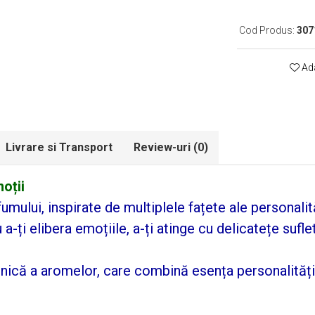
Cod Produs:
307
Ada
Livrare si Transport
Review-uri
(0)
oții
ului, inspirate de multiplele fațete ale personalităț
a-ți elibera emoțiile, a-ți atinge cu delicatețe suflet
ică a aromelor, care combină esența personalității