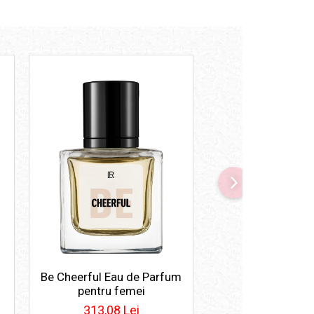
Be Cheerful Eau de Parfum
Feel Gorgeous 
pentru femei
Parfum pentru
313,08 Lei
313,08 Le