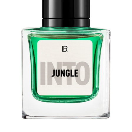
ÎNFRUMUSEȚARE
LR ZEITGARD RACINE
LR ZEITGARD SEROX
LR ZEITGARD SISTEMUL ANTI-
ÎMBĂTRÂNIRE
LR ZEITGARD SISTEMUL DE CURĂŢARE
LR ZEITGARD ÎNGRIJIRE SPECIALĂ
LR ZEITGARD ÎNGRIJIREA TENULUI
PROTECŢIE SOLARĂ
ÎNGRIJIRE BEBELUȘI ȘI COPII
ÎNGRIJIRE DENTARĂ
ÎNGRIJIRE PENTRU BĂRBAŢI
ÎNGRIJIREA & CURĂŢAREA
CORPULUI
ÎNGRIJIREA PĂRULUI