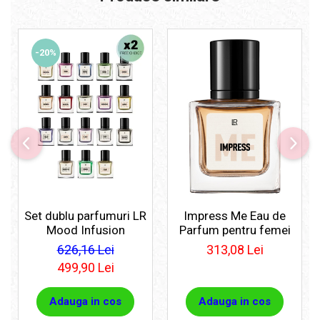
-20%
Set dublu parfumuri LR
Impress Me Eau de
Mood Infusion
Parfum pentru femei
626,16 Lei
313,08 Lei
499,90 Lei
Adauga in cos
Adauga in cos