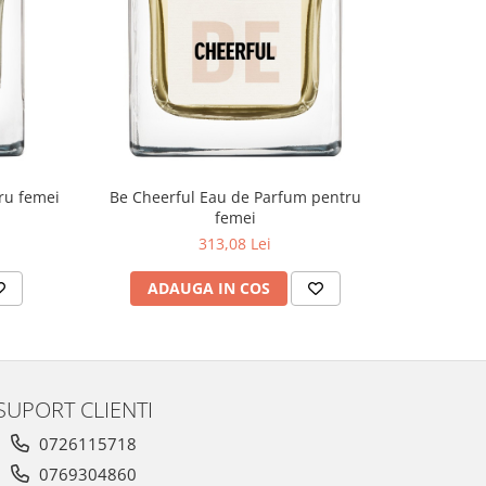
Feel Gor
ru femei
Be Cheerful Eau de Parfum pentru
femei
313,08 Lei
AD
ADAUGA IN COS
SUPORT CLIENTI
0726115718
0769304860