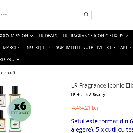
BODY MISSION
LR DEALS
LR FRAGRANCE ICONIC ELIXIRS
MARCI
NUTRIȚIE
SUPLIMENTE NUTRITIVE LR LIFETAKT
ARD PRO
t de bază
LR Fragrance Iconic Eli
LR Health & Beauty
4.464,21 Lei
Setul este format din 
alegere), 5 x cutii cu 