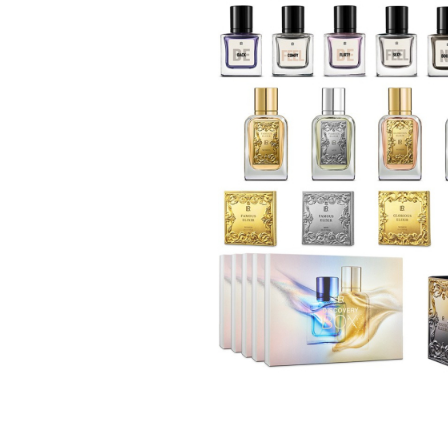
LR ZEITGARD PRODUSE DE
LR LIFETAKT Vital Care
ÎNFRUMUSEȚARE
LR ZEITGARD RACINE
LR ZEITGARD SEROX
LR ZEITGARD SISTEMUL ANTI-
ÎMBĂTRÂNIRE
LR ZEITGARD SISTEMUL DE
CURĂŢARE
LR ZEITGARD ÎNGRIJIRE SPECIALĂ
LR ZEITGARD ÎNGRIJIREA TENULUI
PROTECŢIE SOLARĂ
ÎNGRIJIRE BEBELUȘI ȘI COPII
ÎNGRIJIRE DENTARĂ
ÎNGRIJIRE PENTRU BĂRBAŢI
ÎNGRIJIREA & CURĂŢAREA
CORPULUI
ÎNGRIJIREA PĂRULUI