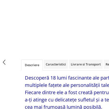
Caracteristici
Livrare si Transport
Re
Descriere
Descoperă 18 lumi fascinante ale parf
multiplele fațete ale personalității tale
Fiecare dintre ele a fost creată pentru 
a-ți atinge cu delicatețe sufletul și a t
cea mai frumoasă lumină posibilă.