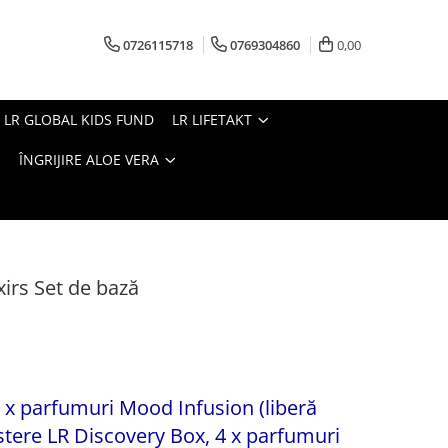
0726115718
0769304860
0,00
LR GLOBAL KIDS FUND
LR LIFETAKT
ÎNGRIJIRE ALOE VERA
xirs Set de bază
6 x parfumuri Mood Infusion (liberă
testere LR Discovery Box, 4 x parfumuri