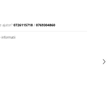
e ajutor?
0726115718
/
0769304860
informatii