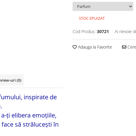
STOC EPUIZAT
Cod Produs:
30721
Ai nevoie d
Adauga la Favorite
Cere 
view-uri
(0)
umului, inspirate de
.
a-ți elibera emoțiile,
e face să strălucești în