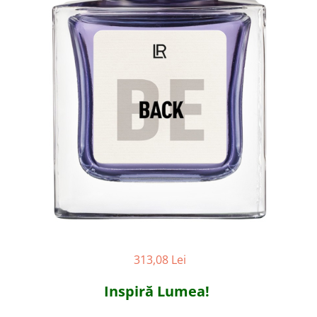
LR ZEITGARD PRODUSE DE
LR LIFETAKT Vital Care
ÎNFRUMUSEȚARE
LR ZEITGARD RACINE
LR ZEITGARD SEROX
LR ZEITGARD SISTEMUL ANTI-
ÎMBĂTRÂNIRE
LR ZEITGARD SISTEMUL DE
CURĂŢARE
LR ZEITGARD ÎNGRIJIRE SPECIALĂ
LR ZEITGARD ÎNGRIJIREA TENULUI
PROTECŢIE SOLARĂ
ÎNGRIJIRE BEBELUȘI ȘI COPII
ÎNGRIJIRE DENTARĂ
ÎNGRIJIRE PENTRU BĂRBAŢI
313,08 Lei
ÎNGRIJIREA & CURĂŢAREA
CORPULUI
Inspiră Lumea!
ÎNGRIJIREA PĂRULUI