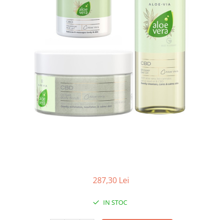
LR ZEITGARD PRODUSE DE
LR LIFETAKT Vital Care
ÎNFRUMUSEȚARE
LR ZEITGARD RACINE
LR ZEITGARD SEROX
LR ZEITGARD SISTEMUL ANTI-
ÎMBĂTRÂNIRE
LR ZEITGARD SISTEMUL DE
CURĂŢARE
LR ZEITGARD ÎNGRIJIRE SPECIALĂ
LR ZEITGARD ÎNGRIJIREA TENULUI
PROTECŢIE SOLARĂ
ÎNGRIJIRE BEBELUȘI ȘI COPII
ÎNGRIJIRE DENTARĂ
ÎNGRIJIRE PENTRU BĂRBAŢI
287,30 Lei
ÎNGRIJIREA & CURĂŢAREA
CORPULUI
IN STOC
ÎNGRIJIREA PĂRULUI