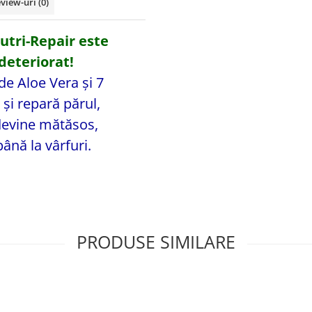
view-uri
(0)
utri-Repair este
 deteriorat!
de Aloe Vera și 7
 și repară părul,
 devine mătăsos,
ână la vârfuri.
PRODUSE SIMILARE