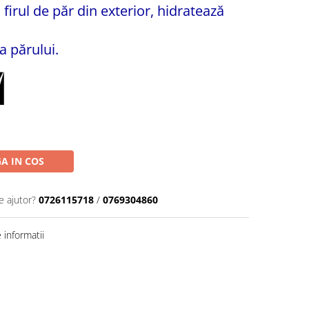
ă firul de păr din exterior, hidratează
a părului.
A IN COS
e ajutor?
0726115718
/
0769304860
informatii