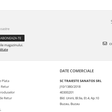
noastre
co
ile magazinului.
litate
DATE COMERCIALE
 Plata
SC TRAIESTE SANATOS SRL
e Retur
J10/1380/2018
Produselor
40300201
de Retur
Bld. Unirii, Bl.9a, Et.4, Ap.10
Buzau, Buzau
L