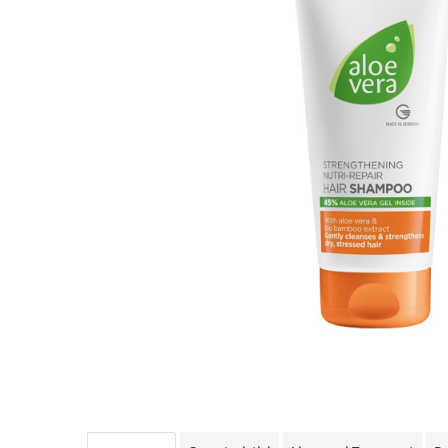
LR ZEITGARD PRODUSE DE
LR LIFETAKT Vital Care
ÎNFRUMUSEȚARE
LR ZEITGARD RACINE
LR ZEITGARD SEROX
LR ZEITGARD SISTEMUL ANTI-
ÎMBĂTRÂNIRE
LR ZEITGARD SISTEMUL DE
CURĂŢARE
LR ZEITGARD ÎNGRIJIRE SPECIALĂ
LR ZEITGARD ÎNGRIJIREA TENULUI
PROTECŢIE SOLARĂ
ÎNGRIJIRE BEBELUȘI ȘI COPII
ÎNGRIJIRE DENTARĂ
ÎNGRIJIRE PENTRU BĂRBAŢI
ÎNGRIJIREA & CURĂŢAREA
CORPULUI
ÎNGRIJIREA PĂRULUI