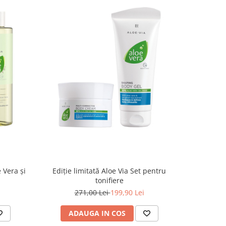
LR Soul 
 Vera și
Ediție limitată Aloe Via Set pentru
tonifiere
271,00 Lei
199,90 Lei
AD
ADAUGA IN COS