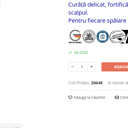
Curăţă delicat, fortific
scalpul.
Pentru fiecare spălare 
IN STOC
ADAUG
Cod Produs:
20648
Ai nevoie d
Adauga la Favorite
Cere 