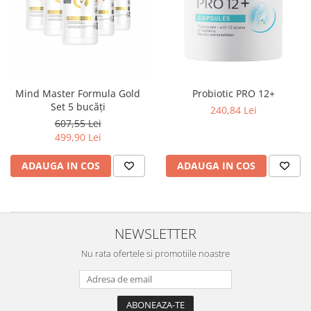
LR ZEITGARD PRODUSE DE
LR LIFETAKT Vital Care
ÎNFRUMUSEȚARE
LR ZEITGARD RACINE
LR ZEITGARD SEROX
LR ZEITGARD SISTEMUL ANTI-
ÎMBĂTRÂNIRE
Mind Master Formula Gold
Probiotic PRO 12+
LR ZEITGARD SISTEMUL DE
Set 5 bucăți
240,84 Lei
CURĂŢARE
607,55 Lei
LR ZEITGARD ÎNGRIJIRE SPECIALĂ
499,90 Lei
LR ZEITGARD ÎNGRIJIREA TENULUI
ADAUGA IN COS
ADAUGA IN COS
PROTECŢIE SOLARĂ
ÎNGRIJIRE BEBELUȘI ȘI COPII
ÎNGRIJIRE DENTARĂ
NEWSLETTER
ÎNGRIJIRE PENTRU BĂRBAŢI
Nu rata ofertele si promotiile noastre
ÎNGRIJIREA & CURĂŢAREA
CORPULUI
ÎNGRIJIREA PĂRULUI