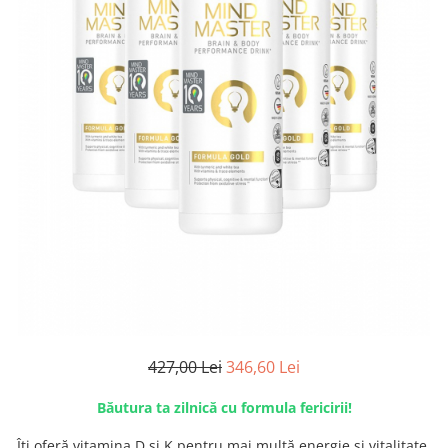
LR ZEITGARD PRODUSE DE
LR LIFETAKT Vital Care
ÎNFRUMUSEȚARE
LR ZEITGARD RACINE
LR ZEITGARD SEROX
LR ZEITGARD SISTEMUL ANTI-
ÎMBĂTRÂNIRE
LR ZEITGARD SISTEMUL DE
CURĂŢARE
LR ZEITGARD ÎNGRIJIRE SPECIALĂ
LR ZEITGARD ÎNGRIJIREA TENULUI
PROTECŢIE SOLARĂ
ÎNGRIJIRE BEBELUȘI ȘI COPII
ÎNGRIJIRE DENTARĂ
ÎNGRIJIRE PENTRU BĂRBAŢI
427,00 Lei
346,60 Lei
ÎNGRIJIREA & CURĂŢAREA
CORPULUI
Băutura ta zilnică cu formula fericirii!
ÎNGRIJIREA PĂRULUI
Îți oferă vitamina D și K pentru mai multă energie și vitalitate,