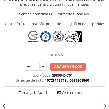
precum și pentru o bună funcție mentală.
Conține coenzima Q10, turmeric și ceai alb.
Gustul fructat, proaspăt, pur și simplu îți dă bună dispoziție!
IN STOC
ADAUGA IN COS
Cod Produs:
2980940-701
Ai nevoie de ajutor?
0726115718
/
0769304860
Adauga la Favorite
Cere informatii