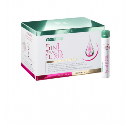
ÎNFRUMUSEȚARE
LR ZEITGARD RACINE
LR ZEITGARD SEROX
LR ZEITGARD SISTEMUL ANTI-
ÎMBĂTRÂNIRE
LR ZEITGARD SISTEMUL DE CURĂŢARE
LR ZEITGARD ÎNGRIJIRE SPECIALĂ
LR ZEITGARD ÎNGRIJIREA TENULUI
PROTECŢIE SOLARĂ
ÎNGRIJIRE BEBELUȘI ȘI COPII
ÎNGRIJIRE DENTARĂ
ÎNGRIJIRE PENTRU BĂRBAŢI
ÎNGRIJIREA & CURĂŢAREA
CORPULUI
ÎNGRIJIREA PĂRULUI