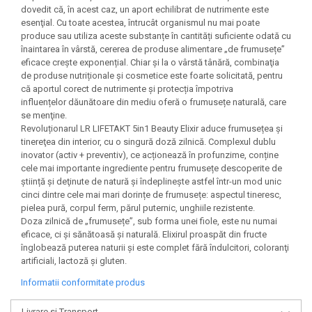
dovedit că, în acest caz, un aport echilibrat de nutrimente este
esenţial. Cu toate acestea, întrucât organismul nu mai poate
produce sau utiliza aceste substanțe în cantități suficiente odată cu
înaintarea în vârstă, cererea de produse alimentare „de frumusețe”
eficace crește exponențial. Chiar și la o vârstă tânără, combinaţia
de produse nutriționale și cosmetice este foarte solicitată, pentru
că aportul corect de nutrimente și protecția împotriva
influențelor dăunătoare din mediu oferă o frumusețe naturală, care
se menţine.
Revoluționarul LR LIFETAKT 5in1 Beauty Elixir aduce frumusețea şi
tinereţea din interior, cu o singură doză zilnică. Complexul dublu
inovator (activ + preventiv), ce acționează în profunzime, conține
cele mai importante ingrediente pentru frumusețe descoperite de
știință și deţinute de natură şi îndeplineşte astfel într-un mod unic
cinci dintre cele mai mari dorințe de frumusețe: aspectul tineresc,
pielea pură, corpul ferm, părul puternic, unghiile rezistente.
Doza zilnică de „frumusețe”, sub forma unei fiole, este nu numai
eficace, ci și sănătoasă și naturală. Elixirul proaspăt din fructe
înglobează puterea naturii și este complet fără îndulcitori, coloranţi
artificiali, lactoză și gluten.
Informatii conformitate produs
Livrare si Transport