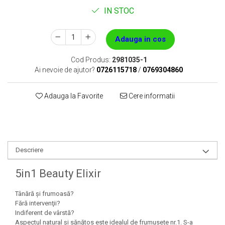
IN STOC
Adauga in cos
Cod Produs:
2981035-1
Ai nevoie de ajutor?
0726115718
/
0769304860
Adauga la Favorite
Cere informatii
Descriere
5in1 Beauty Elixir
Tânără şi frumoasă?
Fără intervenţii?
Indiferent de vârstă?
Aspectul natural și sănătos este idealul de frumusețe nr.1. S-a