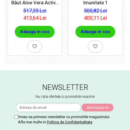
Băut Aloe Vera Active
Imunitate 1
Freedom
517,35 Lei
500,82 Lei
413,64 Lei
400,11 Lei
Adauga in cos
Adauga in cos
NEWSLETTER
Nu rata ofertele si promotiile noastre
Vreau sa primesc newsletter cu promotiile magazinului.
Afla mai multe in
Politica de Confidentialitate