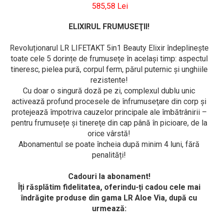
585,58 Lei
ELIXIRUL FRUMUSEŢII!
Revoluționarul LR LIFETAKT 5in1 Beauty Elixir îndeplinește
toate cele 5 dorințe de frumusețe în acelaşi timp: aspectul
tineresc, pielea pură, corpul ferm, părul puternic și unghiile
rezistente!
Cu doar o singură doză pe zi, complexul dublu unic
activează profund procesele de înfrumuseţare din corp și
protejează împotriva cauzelor principale ale îmbătrânirii –
pentru frumusețe şi tinereţe din cap până în picioare, de la
orice vârstă!
Abonamentul se poate încheia după minim 4 luni, fără
penalități!
Cadouri la abonament!
Îți răsplătim fidelitatea, oferindu-ți cadou cele mai
îndrăgite produse din gama LR Aloe Via, după cu
urmează: