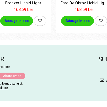
Bronzer Lichid Light
Fard De Obraz Lichid Ligh
Medium
Pink
168,69 Lei
168,69 Lei
Adauga in cos
Adauga in cos
ER
SU
 noastre
c
iile magazinului.
alitate