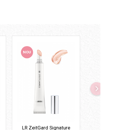
NOU
NOU
LR ZeitGard Signature
LR ZeitGard Sign