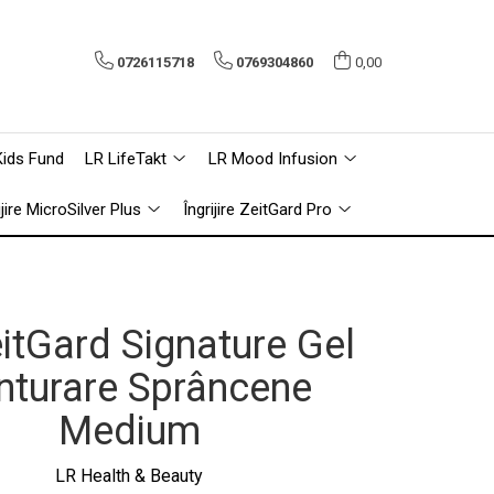
0726115718
0769304860
0,00
Kids Fund
LR LifeTakt
LR Mood Infusion
ijire MicroSilver Plus
Îngrijire ZeitGard Pro
itGard Signature Gel
nturare Sprâncene
Medium
LR Health & Beauty