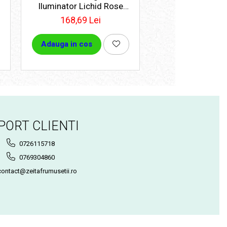
t
Iluminator Lichid Rose
Conturare Sprânc
Gold
168,69 Lei
111,74 Le
Adauga in cos
Adauga in cos
PORT CLIENTI
0726115718
0769304860
ontact@zeitafrumusetii.ro