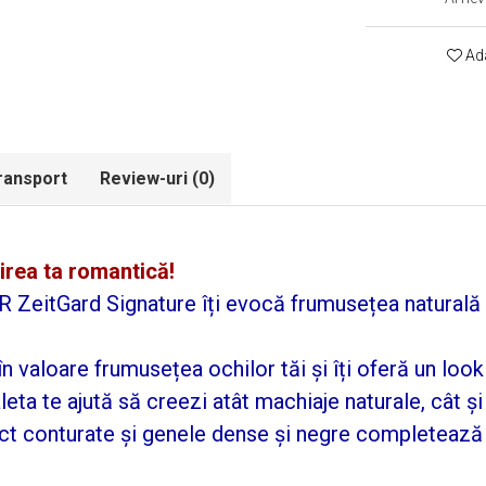
Ada
Transport
Review-uri
(0)
irea ta romantică!
LR ZeitGard Signature îți evocă frumusețea natural
 valoare frumusețea ochilor tăi și îți oferă un look
leta te ajută să creezi atât machiaje naturale, cât ș
t conturate și genele dense și negre completează m