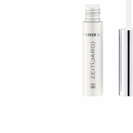
ÎNFRUMUSEȚARE
LR ZEITGARD RACINE
LR ZEITGARD SEROX
LR ZEITGARD SISTEMUL ANTI-
ÎMBĂTRÂNIRE
LR ZEITGARD SISTEMUL DE CURĂŢARE
LR ZEITGARD ÎNGRIJIRE SPECIALĂ
LR ZEITGARD ÎNGRIJIREA TENULUI
PROTECŢIE SOLARĂ
ÎNGRIJIRE BEBELUȘI ȘI COPII
ÎNGRIJIRE DENTARĂ
ÎNGRIJIRE PENTRU BĂRBAŢI
ÎNGRIJIREA & CURĂŢAREA
CORPULUI
ÎNGRIJIREA PĂRULUI