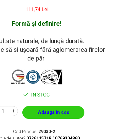
111,74 Lei
Formă și definire!
ltate naturale, de lungă durată.
cisă si ușoară fără aglomerarea firelor
de păr.
IN STOC
Adauga in cos
Cod Produs:
29030-2
oie de ajutor?
0726115718
/
0769304860