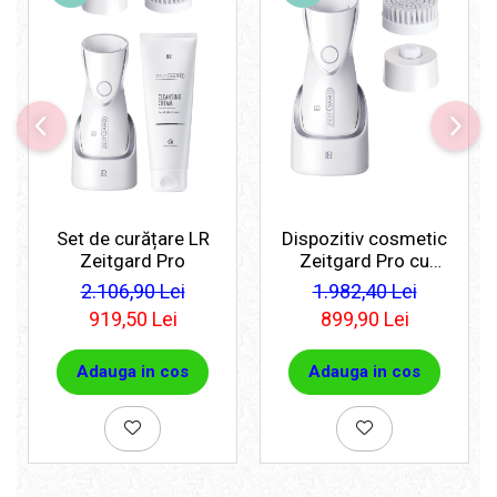
Set de curățare LR
Dispozitiv cosmetic
Zeitgard Pro
Zeitgard Pro cu
instrument de curățare
2.106,90 Lei
1.982,40 Lei
919,50 Lei
899,90 Lei
Adauga in cos
Adauga in cos