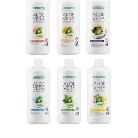
ÎNFRUMUSEȚARE
LR ZEITGARD RACINE
LR ZEITGARD SEROX
LR ZEITGARD SISTEMUL ANTI-
ÎMBĂTRÂNIRE
LR ZEITGARD SISTEMUL DE CURĂŢARE
LR ZEITGARD ÎNGRIJIRE SPECIALĂ
LR ZEITGARD ÎNGRIJIREA TENULUI
PROTECŢIE SOLARĂ
ÎNGRIJIRE BEBELUȘI ȘI COPII
ÎNGRIJIRE DENTARĂ
ÎNGRIJIRE PENTRU BĂRBAŢI
ÎNGRIJIREA & CURĂŢAREA
CORPULUI
ÎNGRIJIREA PĂRULUI