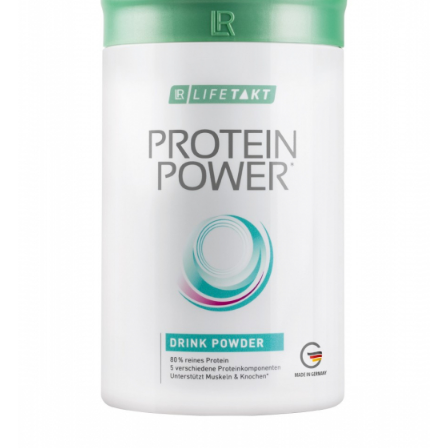
ÎNFRUMUSEȚARE
LR ZEITGARD RACINE
LR ZEITGARD SEROX
LR ZEITGARD SISTEMUL ANTI-
ÎMBĂTRÂNIRE
LR ZEITGARD SISTEMUL DE CURĂŢARE
LR ZEITGARD ÎNGRIJIRE SPECIALĂ
LR ZEITGARD ÎNGRIJIREA TENULUI
PROTECŢIE SOLARĂ
ÎNGRIJIRE BEBELUȘI ȘI COPII
ÎNGRIJIRE DENTARĂ
ÎNGRIJIRE PENTRU BĂRBAŢI
ÎNGRIJIREA & CURĂŢAREA
CORPULUI
ÎNGRIJIREA PĂRULUI