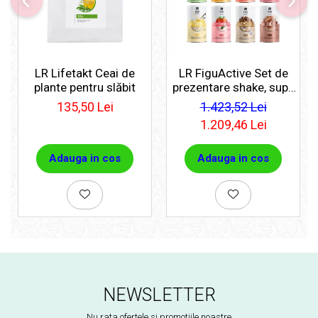
LR Lifetakt Ceai de
LR FiguActive Set de
plante pentru slăbit
prezentare shake, supe
si fulgi
135,50 Lei
1.423,52 Lei
1.209,46 Lei
Adauga in cos
Adauga in cos
NEWSLETTER
Nu rata ofertele si promotiile noastre