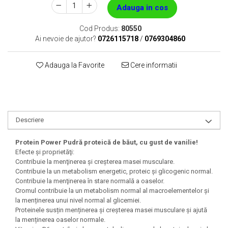
Adauga in cos
Cod Produs:
80550
Ai nevoie de ajutor?
0726115718
/
0769304860
Adauga la Favorite
Cere informatii
Descriere
Protein Power Pudră proteică de băut, cu gust de vanilie!
Efecte şi proprietăţi:
Contribuie la menţinerea şi creşterea masei musculare.
Contribuie la un metabolism energetic, proteic şi glicogenic normal.
Contribuie la menţinerea în stare normală a oaselor.
Cromul contribuie la un metabolism normal al macroelementelor și
la menținerea unui nivel normal al glicemiei.
Proteinele susțin menținerea și creșterea masei musculare și ajută
la menținerea oaselor normale.