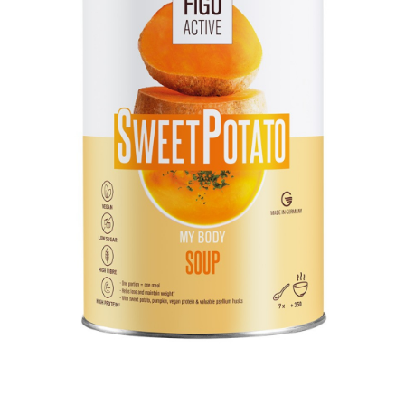
ÎNFRUMUSEȚARE
LR ZEITGARD RACINE
LR ZEITGARD SEROX
LR ZEITGARD SISTEMUL ANTI-
ÎMBĂTRÂNIRE
LR ZEITGARD SISTEMUL DE CURĂŢARE
LR ZEITGARD ÎNGRIJIRE SPECIALĂ
LR ZEITGARD ÎNGRIJIREA TENULUI
PROTECŢIE SOLARĂ
ÎNGRIJIRE BEBELUȘI ȘI COPII
ÎNGRIJIRE DENTARĂ
ÎNGRIJIRE PENTRU BĂRBAŢI
ÎNGRIJIREA & CURĂŢAREA
CORPULUI
ÎNGRIJIREA PĂRULUI