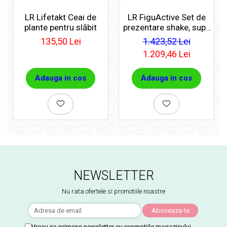
LR Lifetakt Ceai de
LR FiguActive Set de
plante pentru slăbit
prezentare shake, supe
si fulgi
135,50 Lei
1.423,52 Lei
1.209,46 Lei
Adauga in cos
Adauga in cos
NEWSLETTER
Nu rata ofertele si promotiile noastre
Vreau sa primesc newsletter cu promotiile magazinului.