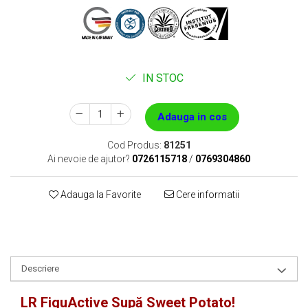
IN STOC
Adauga in cos
Cod Produs:
81251
Ai nevoie de ajutor?
0726115718
/
0769304860
Adauga la Favorite
Cere informatii
Descriere
LR FiguActive Supă Sweet Potato!