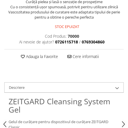
Curăță pielea și lasă o senzație de prospeţime
Cu o consistență ușor spumoasă, potrivit pentru utilizare zilnică
Vascozitatea produsului de curatare este adaptata tipului de perie
pentru a obtine o pereche perfecta
STOC EPUIZAT
Cod Produs:
70000
Ai nevoie de ajutor?
0726115718
/
0769304860
Adauga la Favorite
Cere informatii
Descriere
ZEITGARD Cleansing System
Gel
Gelul de curățare pentru dispozitivul de curățare ZEITGARD
Classic