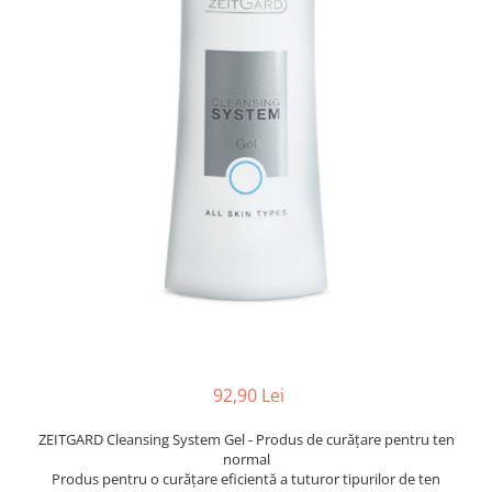
LR ZEITGARD PRODUSE DE
LR LIFETAKT Vital Care
ÎNFRUMUSEȚARE
LR ZEITGARD RACINE
LR ZEITGARD SEROX
LR ZEITGARD SISTEMUL ANTI-
ÎMBĂTRÂNIRE
LR ZEITGARD SISTEMUL DE
CURĂŢARE
LR ZEITGARD ÎNGRIJIRE SPECIALĂ
LR ZEITGARD ÎNGRIJIREA TENULUI
PROTECŢIE SOLARĂ
ÎNGRIJIRE BEBELUȘI ȘI COPII
ÎNGRIJIRE DENTARĂ
ÎNGRIJIRE PENTRU BĂRBAŢI
92,90 Lei
ÎNGRIJIREA & CURĂŢAREA
CORPULUI
ZEITGARD Cleansing System Gel - Produs de curăţare pentru ten
normal
ÎNGRIJIREA PĂRULUI
Produs pentru o curățare eficientă a tuturor tipurilor de ten