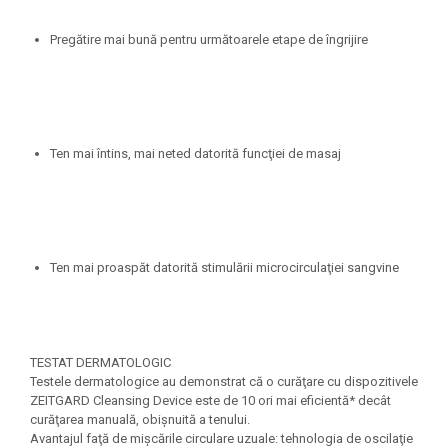
Pregătire mai bună pentru următoarele etape de îngrijire
Ten mai întins, mai neted datorită funcţiei de masaj
Ten mai proaspăt datorită stimulării microcirculaţiei sangvine
TESTAT DERMATOLOGIC
Testele dermatologice au demonstrat că o curăţare cu dispozitivele
ZEITGARD Cleansing Device este de 10 ori mai eficientă* decât
curăţarea manuală, obişnuită a tenului.
Avantajul faţă de mişcările circulare uzuale: tehnologia de oscilaţie