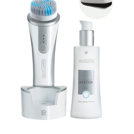
ÎNFRUMUSEȚARE
LR ZEITGARD RACINE
LR ZEITGARD SEROX
LR ZEITGARD SISTEMUL ANTI-
ÎMBĂTRÂNIRE
LR ZEITGARD SISTEMUL DE CURĂŢARE
LR ZEITGARD ÎNGRIJIRE SPECIALĂ
LR ZEITGARD ÎNGRIJIREA TENULUI
PROTECŢIE SOLARĂ
ÎNGRIJIRE BEBELUȘI ȘI COPII
ÎNGRIJIRE DENTARĂ
ÎNGRIJIRE PENTRU BĂRBAŢI
ÎNGRIJIREA & CURĂŢAREA
CORPULUI
ÎNGRIJIREA PĂRULUI