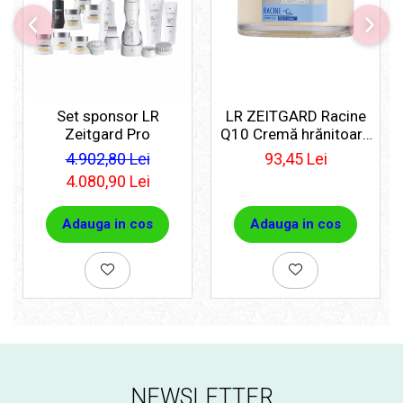
Set sponsor LR
LR ZEITGARD Racine
Zeitgard Pro
Q10 Cremă hrănitoare
de noapte
4.902,80 Lei
93,45 Lei
4.080,90 Lei
Adauga in cos
Adauga in cos
NEWSLETTER