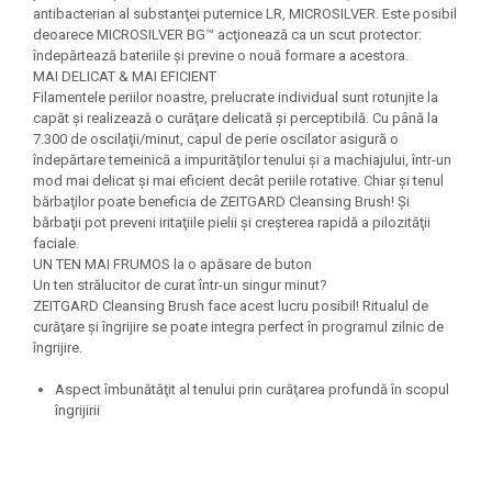
antibacterian al substanţei puternice LR, MICROSILVER. Este posibil
deoarece MICROSILVER BG™ acţionează ca un scut protector:
îndepărtează bateriile şi previne o nouă formare a acestora.
MAI DELICAT & MAI EFICIENT
Filamentele periilor noastre, prelucrate individual sunt rotunjite la
capăt şi realizează o curăţare delicată şi perceptibilă. Cu până la
7.300 de oscilaţii/minut, capul de perie oscilator asigură o
îndepărtare temeinică a impurităţilor tenului şi a machiajului, într-un
mod mai delicat şi mai eficient decât periile rotative. Chiar şi tenul
bărbaţilor poate beneficia de ZEITGARD Cleansing Brush! Şi
bărbaţii pot preveni iritaţiile pielii şi creşterea rapidă a pilozităţii
faciale.
UN TEN MAI FRUMOS la o apăsare de buton
Un ten strălucitor de curat într-un singur minut?
ZEITGARD Cleansing Brush face acest lucru posibil! Ritualul de
curăţare şi îngrijire se poate integra perfect în programul zilnic de
îngrijire.
Aspect îmbunătăţit al tenului prin curăţarea profundă în scopul
îngrijirii