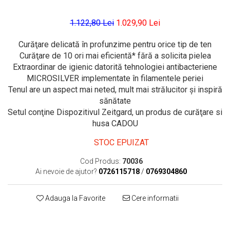
1.122,80 Lei
1.029,90 Lei
Curăţare delicată în profunzime pentru orice tip de ten
Curăţare de 10 ori mai eficientă* fără a solicita pielea
Extraordinar de igienic datorită tehnologiei antibacteriene
MICROSILVER implementate în filamentele periei
Tenul are un aspect mai neted, mult mai strălucitor şi inspiră
sănătate
Setul conţine Dispozitivul Zeitgard, un produs de curăţare si
husa CADOU
STOC EPUIZAT
Cod Produs:
70036
Ai nevoie de ajutor?
0726115718
/
0769304860
Adauga la Favorite
Cere informatii