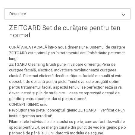
Descriere
ZEITGARD Set de curăţare pentru ten
normal
CURĂŢAREA FACIALĂ într-o nouă dimensiune. Sistemul de curăţare
ZEITGARD este primul pas în tratamentul anti-îmbătrânire pe termen
lung!
ZEITGARD Cleansing Brush pune în valoare diferenţa! Peria de
curăţare facială, electrică, inovatoare revoluţionează curăţarea
clasică. Este mai eficientă decât curăţarea facială manuală şi este
deosebit de delicată pentru piele. Tenul dvs. este pregătit optim
pentru tratamentul facial, aspectul tenului se perfecţionează şi va
deveni neted şi plin de strălucire – ceea ce reprezintă o temă de
gândire pentru doamne, dar şi pentru domni!
CONCEPT IGIENIC unic
Revoluţionarea pieţei: conceptul igienic ZEITGARD – verificat de un
institut german acreditat!
Filamentele individuale ale capului cu perie, care au fost dezvoltate
special pentru LR, se menţin curate din punct de vedere igienic pe o
perioadă de până la 3 luni, datorită modului de acţiune