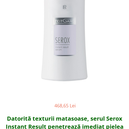
LR ZEITGARD PRODUSE DE
LR LIFETAKT Vital Care
ÎNFRUMUSEȚARE
LR ZEITGARD RACINE
LR ZEITGARD SEROX
LR ZEITGARD SISTEMUL ANTI-
ÎMBĂTRÂNIRE
LR ZEITGARD SISTEMUL DE
CURĂŢARE
LR ZEITGARD ÎNGRIJIRE SPECIALĂ
LR ZEITGARD ÎNGRIJIREA TENULUI
PROTECŢIE SOLARĂ
ÎNGRIJIRE BEBELUȘI ȘI COPII
ÎNGRIJIRE DENTARĂ
ÎNGRIJIRE PENTRU BĂRBAŢI
468,65 Lei
ÎNGRIJIREA & CURĂŢAREA
CORPULUI
Datorită texturii matasoase,
serul Serox
ÎNGRIJIREA PĂRULUI
Instant Result penetrează imediat pielea