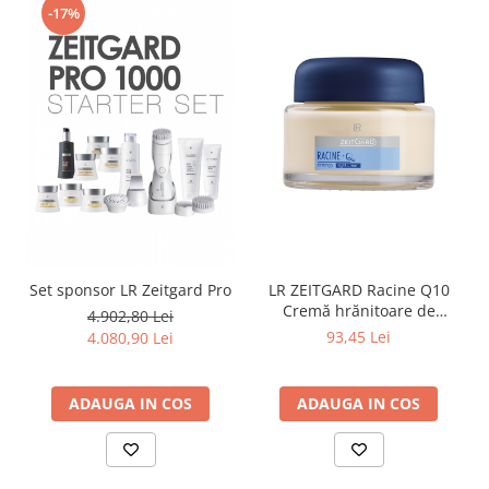
-17%
Set sponsor LR Zeitgard Pro
LR ZEITGARD Racine Q10
Cremă hrănitoare de
4.902,80 Lei
noapte
93,45 Lei
4.080,90 Lei
ADAUGA IN COS
ADAUGA IN COS