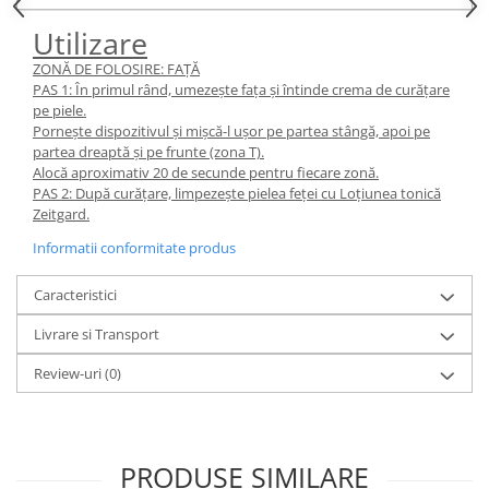
Utilizare
ZONĂ DE FOLOSIRE: FAȚĂ
PAS 1: În primul rând, umezește fața și întinde crema de curățare
pe piele.
Pornește dispozitivul și mișcă-l ușor pe partea stângă, apoi pe
partea dreaptă și pe frunte (zona T).
Alocă aproximativ 20 de secunde pentru fiecare zonă.
PAS 2: După curățare, limpezește pielea feței cu Loțiunea tonică
Zeitgard.
Informatii conformitate produs
Caracteristici
Livrare si Transport
Review-uri
(0)
PRODUSE SIMILARE