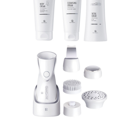
ÎNFRUMUSEȚARE
LR ZEITGARD RACINE
LR ZEITGARD SEROX
LR ZEITGARD SISTEMUL ANTI-
ÎMBĂTRÂNIRE
LR ZEITGARD SISTEMUL DE CURĂŢARE
LR ZEITGARD ÎNGRIJIRE SPECIALĂ
LR ZEITGARD ÎNGRIJIREA TENULUI
PROTECŢIE SOLARĂ
ÎNGRIJIRE BEBELUȘI ȘI COPII
ÎNGRIJIRE DENTARĂ
ÎNGRIJIRE PENTRU BĂRBAŢI
ÎNGRIJIREA & CURĂŢAREA
CORPULUI
ÎNGRIJIREA PĂRULUI