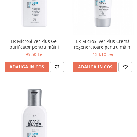
LR ZEITGARD PRODUSE DE
LR LIFETAKT Vital Care
ÎNFRUMUSEȚARE
LR ZEITGARD RACINE
LR ZEITGARD SEROX
LR ZEITGARD SISTEMUL ANTI-
ÎMBĂTRÂNIRE
LR MicroSilver Plus Gel
LR MicroSilver Plus Cremă
LR ZEITGARD SISTEMUL DE
purificator pentru mâini
regeneratoare pentru mâini
CURĂŢARE
95,50 Lei
133,10 Lei
LR ZEITGARD ÎNGRIJIRE SPECIALĂ
ADAUGA IN COS
ADAUGA IN COS
LR ZEITGARD ÎNGRIJIREA TENULUI
PROTECŢIE SOLARĂ
ÎNGRIJIRE BEBELUȘI ȘI COPII
ÎNGRIJIRE DENTARĂ
ÎNGRIJIRE PENTRU BĂRBAŢI
ÎNGRIJIREA & CURĂŢAREA
CORPULUI
ÎNGRIJIREA PĂRULUI