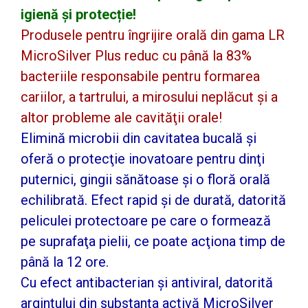
igienă și protecție!
Produsele pentru îngrijire orală din gama LR
MicroSilver Plus reduc cu până la 83%
bacteriile responsabile pentru formarea
cariilor, a tartrului, a mirosului neplăcut şi a
altor probleme ale cavităţii orale!
Elimină microbii din cavitatea bucală şi
oferă o protecţie inovatoare pentru dinţi
puternici, gingii sănătoase şi o floră orală
echilibrată. Efect rapid şi de durată, datorită
peliculei protectoare pe care o formează
pe suprafaţa pielii, ce poate acţiona timp de
până la 12 ore.
Cu efect antibacterian şi antiviral, datorită
argintului din substanţa activă MicroSilver