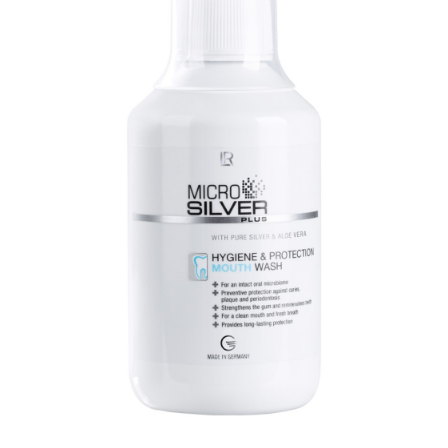
ÎNFRUMUSEȚARE
LR ZEITGARD RACINE
LR ZEITGARD SEROX
LR ZEITGARD SISTEMUL ANTI-
ÎMBĂTRÂNIRE
LR ZEITGARD SISTEMUL DE CURĂŢARE
LR ZEITGARD ÎNGRIJIRE SPECIALĂ
LR ZEITGARD ÎNGRIJIREA TENULUI
PROTECŢIE SOLARĂ
ÎNGRIJIRE BEBELUȘI ȘI COPII
ÎNGRIJIRE DENTARĂ
ÎNGRIJIRE PENTRU BĂRBAŢI
ÎNGRIJIREA & CURĂŢAREA
CORPULUI
ÎNGRIJIREA PĂRULUI