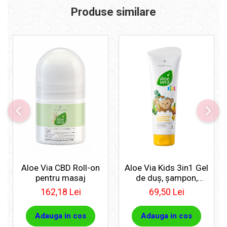
Produse similare
Aloe Via CBD Roll-on
Aloe Via Kids 3in1 Gel
pentru masaj
de duş, şampon,
balsam
162,18 Lei
69,50 Lei
Adauga in cos
Adauga in cos