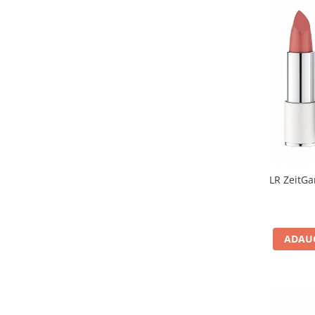
LR ZeitGa
ADAUG