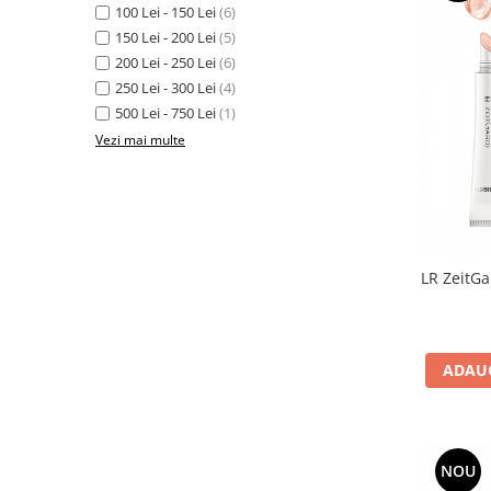
LR ZEITGARD PRODUSE DE
100 Lei - 150 Lei
(6)
LR LIFETAKT Vital Care
ÎNFRUMUSEȚARE
150 Lei - 200 Lei
(5)
LR ZEITGARD RACINE
200 Lei - 250 Lei
(6)
LR ZEITGARD SEROX
250 Lei - 300 Lei
(4)
500 Lei - 750 Lei
(1)
LR ZEITGARD SISTEMUL ANTI-
ÎMBĂTRÂNIRE
Vezi mai multe
LR ZEITGARD SISTEMUL DE
CURĂŢARE
LR ZEITGARD ÎNGRIJIRE SPECIALĂ
LR ZEITGARD ÎNGRIJIREA TENULUI
PROTECŢIE SOLARĂ
LR ZeitGa
ÎNGRIJIRE BEBELUȘI ȘI COPII
ÎNGRIJIRE DENTARĂ
ADAUG
ÎNGRIJIRE PENTRU BĂRBAŢI
ÎNGRIJIREA & CURĂŢAREA
CORPULUI
ÎNGRIJIREA PĂRULUI
NOU