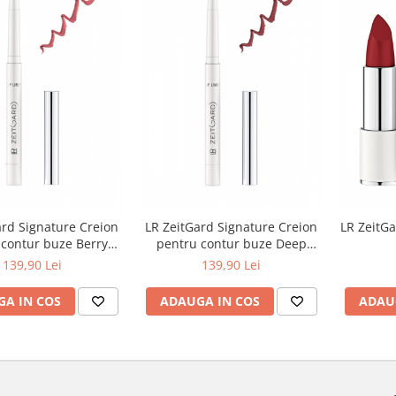
ard Signature Creion
LR ZeitGard Signature Creion
LR ZeitGa
 contur buze Berry
pentru contur buze Deep
Rose
Brown
139,90 Lei
139,90 Lei
A IN COS
ADAUGA IN COS
ADAU