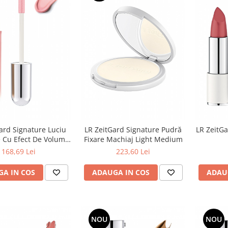
ard Signature Luciu
LR ZeitGard Signature Pudră
LR ZeitGa
 Cu Efect De Volum
Fixare Machiaj Light Medium
Soft Rose
168,69 Lei
223,60 Lei
A IN COS
ADAUGA IN COS
ADAU
NOU
NOU