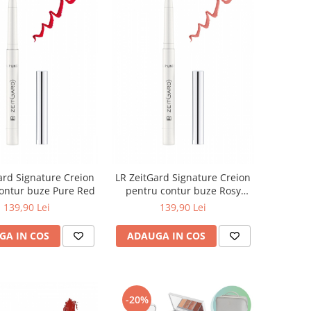
ard Signature Creion
LR ZeitGard Signature Creion
ontur buze Pure Red
pentru contur buze Rosy
Nude
139,90 Lei
139,90 Lei
GA IN COS
ADAUGA IN COS
-20%