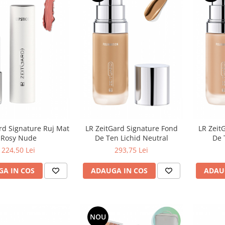
rd Signature Ruj Mat
LR ZeitGard Signature Fond
LR Zeit
Rosy Nude
De Ten Lichid Neutral
De 
224,50 Lei
293,75 Lei
A IN COS
ADAUGA IN COS
ADAU
NOU