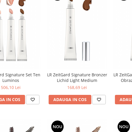
rd Signature Set Ten
LR ZeitGard Signature Bronzer
LR ZeitGa
Luminos
Lichid Light Medium
Obraz
506,10 Lei
168,69 Lei
A IN COS
ADAUGA IN COS
ADAU
NOU
NOU