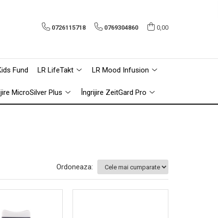
0726115718
0769304860
0,00
Kids Fund
LR LifeTakt
LR Mood Infusion
ijire MicroSilver Plus
Îngrijire ZeitGard Pro
Ordoneaza: