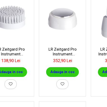
R Zeitgard Pro
LR Zeitgard Pro
LR 
Instrument
Instrument
Inst
rofesional De
Tratament Anti-
138,90 Lei
352,90 Lei
3
Curățare
Îmbătrânire
Adauga in cos
Adauga in cos
Ad