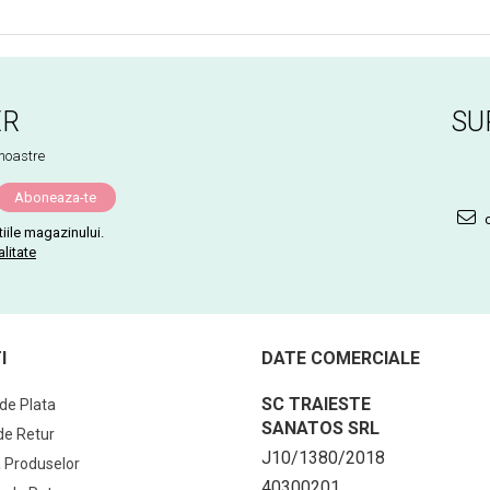
ER
SU
 noastre
c
iile magazinului.
alitate
I
DATE COMERCIALE
SC TRAIESTE
de Plata
SANATOS SRL
 de Retur
J10/1380/2018
 Produselor
40300201