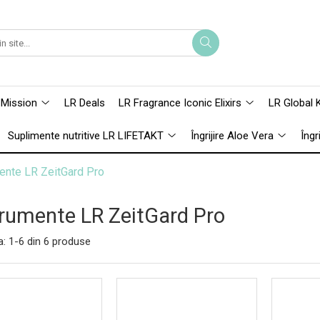
 Mission
LR Deals
LR Fragrance Iconic Elixirs
LR Global 
Suplimente nutritive LR LIFETAKT
Îngrijire Aloe Vera
Îngr
ente LR ZeitGard Pro
trumente LR ZeitGard Pro
a:
1-
6
din
6
produse