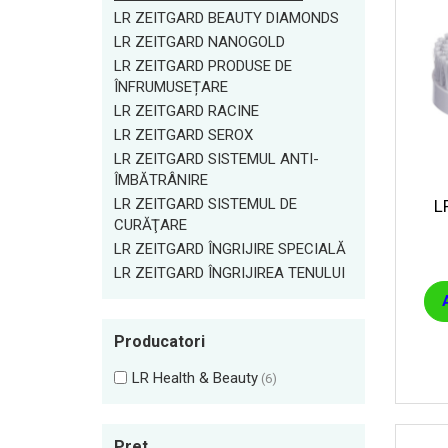
ÎNFRUMUSEȚARE
LR ZEITGARD BEAUTY DIAMONDS
LR ZEITGARD RACINE
LR ZEITGARD NANOGOLD
LR ZEITGARD SEROX
LR ZEITGARD PRODUSE DE
LR ZEITGARD SISTEMUL ANTI-
ÎNFRUMUSEȚARE
ÎMBĂTRÂNIRE
LR ZEITGARD RACINE
LR ZEITGARD SISTEMUL DE CURĂŢARE
LR ZEITGARD SEROX
LR ZEITGARD ÎNGRIJIRE SPECIALĂ
LR ZEITGARD SISTEMUL ANTI-
LR ZEITGARD ÎNGRIJIREA TENULUI
ÎMBĂTRÂNIRE
PROTECŢIE SOLARĂ
LR ZEITGARD SISTEMUL DE
L
ÎNGRIJIRE BEBELUȘI ȘI COPII
CURĂŢARE
P
LR ZEITGARD ÎNGRIJIRE SPECIALĂ
ÎNGRIJIRE DENTARĂ
LR ZEITGARD ÎNGRIJIREA TENULUI
ÎNGRIJIRE PENTRU BĂRBAŢI
ÎNGRIJIREA & CURĂŢAREA
CORPULUI
Producatori
ÎNGRIJIREA PĂRULUI
LR Health & Beauty
(6)
Pret