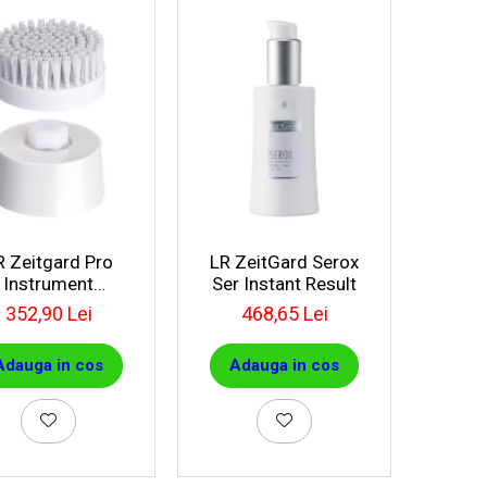
R Zeitgard Pro
LR ZeitGard Serox
Instrument
Ser Instant Result
rofesional De
352,90 Lei
468,65 Lei
ățare + Adaptor
Adauga in cos
Adauga in cos