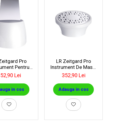
Zeitgard Pro
LR Zeitgard Pro
rument Pentru
Instrument De Masaj
Peeling
Corporal
52,90 Lei
352,90 Lei
auga in cos
Adauga in cos